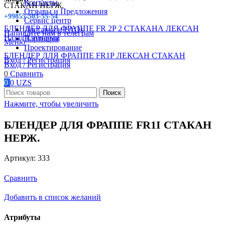
Контакты
СТАКАН НЕРЖ.
Отзывы и Предложения
+99855-503-55-54
Сервис центр
БЛЕНДЕР ДЛЯ ФРАППЕ FR 2P 2 СТАКАНА ЛЕКСАН
Доставка и FAQs
Напишите нам в телеграм
Назад к товарам
Партнеры
Меню
Проектирование
БЛЕНДЕР ДЛЯ ФРАППЕ FR1Р ЛЕКСАН СТАКАН
Вход / Регистрация
Вход / Регистрация
0
Сравнить
0
0
UZS
Поиск
Нажмите, чтобы увеличить
БЛЕНДЕР ДЛЯ ФРАППЕ FR1I СТАКАН
НЕРЖ.
Артикул:
333
Сравнить
Добавить в список желаний
Атрибуты