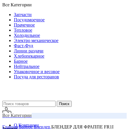
Все Категории
Запчасти
Посудомоечное
Прачечное
Тепловое
Холодильное
Электро механическое
Фаст-Фуд
Линии раздачи
Хлебопекарное
Барное
Нейтральное
Упаковочное и весовое
Посуда для ресторанов
Поиск
Все Категории
О Компании
Главная
Барное
Блендер
БЛЕНДЕР ДЛЯ ФРАППЕ FR1I
Звоните