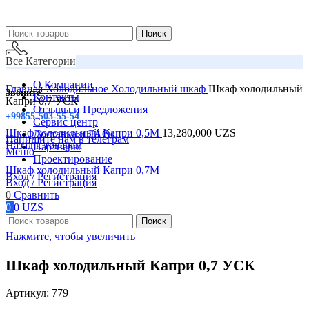
Поиск
Все Категории
О Компании
Главная
Холодильное
Холодильный шкаф
Шкаф холодильный
Звоните
Контакты
Капри 0,7 УСК
Отзывы и Предложения
+99855-503-55-54
Сервис центр
Шкаф холодильный Капри 0,5М
13,280,000
UZS
Доставка и FAQs
Напишите нам в телеграм
Назад к товарам
Партнеры
Меню
Проектирование
Шкаф холодильный Капри 0,7М
Вход / Регистрация
Вход / Регистрация
0
Сравнить
0
0
UZS
Поиск
Нажмите, чтобы увеличить
Шкаф холодильный Капри 0,7 УСК
Артикул:
779