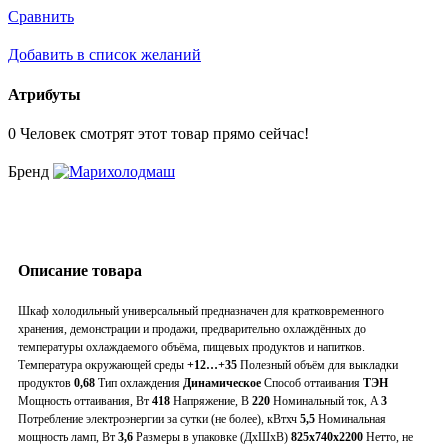
Сравнить
Добавить в список желаний
Атрибуты
0
Человек смотрят этот товар прямо сейчас!
Бренд
Описание товара
Шкаф холодильный универсальный предназначен для кратковременного
хранения, демонстрации и продажи, предварительно охлаждённых до
температуры охлаждаемого объёма, пищевых продуктов и напитков.
Температура окружающей среды
+12…+35
Полезный объём для выкладки
продуктов
0,68
Тип охлаждения
Динамическое
Способ оттаивания
ТЭН
Мощность оттаивания, Вт
418
Напряжение, В
220
Номинальный ток, A
3
Потребление электроэнергии за сутки (не более), кВтхч
5,5
Номинальная
мощность ламп, Вт
3,6
Размеры в упаковке (ДхШхВ)
825x740x2200
Нетто, не