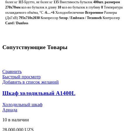
более кг
115
Брутто, не более кг
135
Вместимость бутылок
400шт. размером
270х70мм
кол-во бутылок в длину
10
кол-во бутылок в глубину
8
Температура
охлаждаемого объёма, °C
-6…+6
Холодообеспечение
Встроенное
Размеры
(ДхГхВ)
795x710x2030
Компрессор
Secop
/
Embraco
/
Tecumseh
Контроллер
Carel
/
Danfoss
Сопутствующие Товары
Сравнить
Быстрый просмотр
Добавить в список желаний
Шкаф холодильный А1400L
Холодильный шкаф
Ариада
10 в наличии
28,000,000
UZS