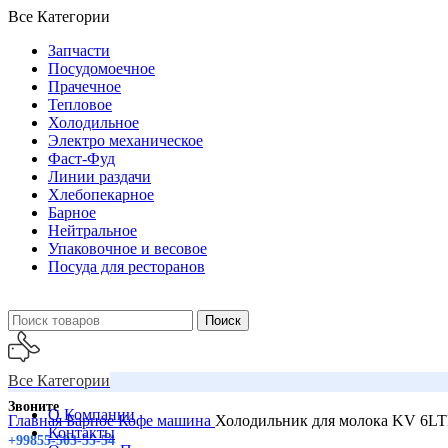
Все Категории
Запчасти
Посудомоечное
Прачечное
Тепловое
Холодильное
Электро механическое
Фаст-Фуд
Линии раздачи
Хлебопекарное
Барное
Нейтральное
Упаковочное и весовое
Посуда для ресторанов
Поиск
Все Категории
Звоните
О Компании
Главная
Барное
Кофе машина
Холодильник для молока KV 6LT
Контакты
+99855-503-55-54