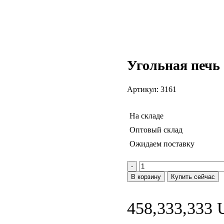
Угольная печь 
Артикул:
3161
На складе
Оптовый склад
Ожидаем поставку
Количество
товара
В корзину
Купить сейчас
Угольная
печь
Josper
458,333,333
CVJ-
76-