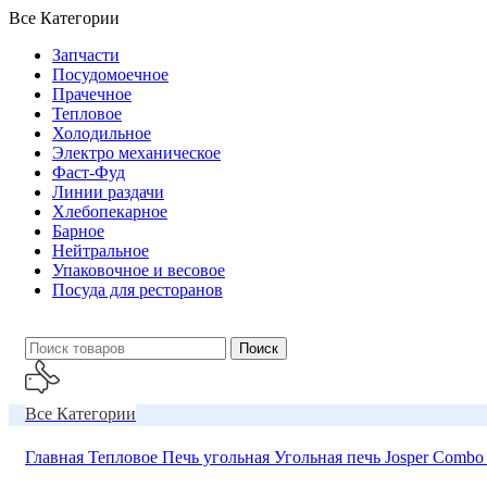
Все Категории
Запчасти
Посудомоечное
Прачечное
Тепловое
Холодильное
Электро механическое
Фаст-Фуд
Линии раздачи
Хлебопекарное
Барное
Нейтральное
Упаковочное и весовое
Посуда для ресторанов
Поиск
Все Категории
Звоните
О Компании
Главная
Тепловое
Печь угольная
Угольная печь Josper Comb
Контакты
+99855-503-55-54