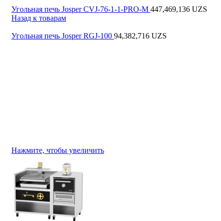
Отзывы и Предложения
Угольная печь Josper CVJ-76-1-1-PRO-M
447,469,136
UZS
Сервис центр
Напишите нам в телеграм
Назад к товарам
Доставка и FAQs
Меню
Партнеры
Угольная печь Josper RGJ-100
94,382,716
UZS
Проектирование
Вход / Регистрация
Вход / Регистрация
0
Сравнить
0
0
UZS
Поиск
Нажмите, чтобы увеличить