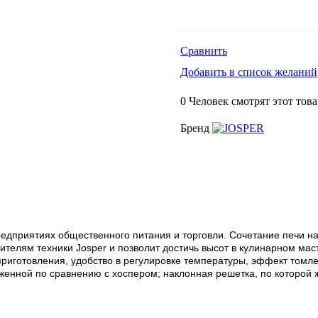
1-
1-
PRO-
L
Сравнить
Добавить в список желаний
0
Человек смотрят этот това
Бренд
редприятиях общественного питания и торговли.
Сочетание печи на
ителям техники Josper и позволит достичь высот в кулинарном мас
приготовления, удобство в регулировке температуры, эффект томлен
женной по сравнению с хоспером; наклонная решетка, по которой ж