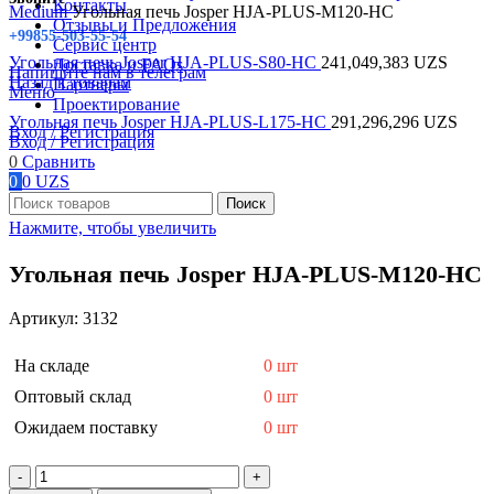
Контакты
Medium
Угольная печь Josper HJA-PLUS-M120-HC
Отзывы и Предложения
+99855-503-55-54
Сервис центр
Угольная печь Josper HJA-PLUS-S80-HC
241,049,383
UZS
Доставка и FAQs
Напишите нам в телеграм
Назад к товарам
Партнеры
Меню
Проектирование
Угольная печь Josper HJA-PLUS-L175-HC
291,296,296
UZS
Вход / Регистрация
Вход / Регистрация
0
Сравнить
0
0
UZS
Поиск
Нажмите, чтобы увеличить
Угольная печь Josper HJA-PLUS-M120-HC
Артикул:
3132
На складе
0 шт
Оптовый склад
0 шт
Ожидаем поставку
0 шт
Количество
товара