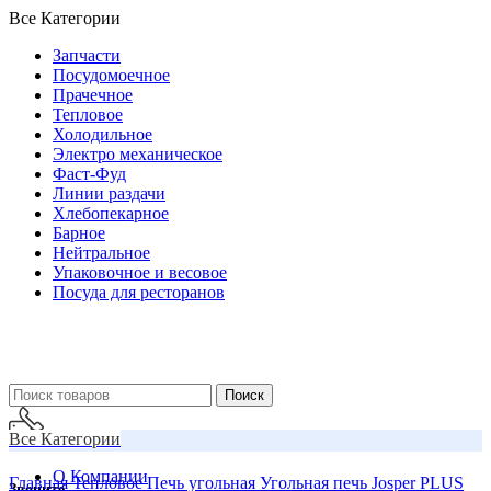
Все Категории
Запчасти
Посудомоечное
Прачечное
Тепловое
Холодильное
Электро механическое
Фаст-Фуд
Линии раздачи
Хлебопекарное
Барное
Нейтральное
Упаковочное и весовое
Посуда для ресторанов
Поиск
Все Категории
О Компании
Главная
Тепловое
Печь угольная
Угольная печь Josper PLUS
Звоните