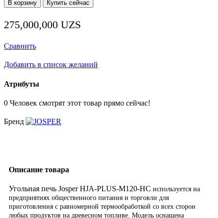
В корзину
Купить сейчас
Угольная
печь
275,000,000
UZS
Josper
HJA-
PLUS-
Сравнить
M120-
HC
Добавить в список желаний
Атрибуты
0
Человек смотрят этот товар прямо сейчас!
Бренд
Описание товара
Угольная печь Josper HJA-PLUS-M120-HC
используется на
предприятиях общественного питания и торговли для
приготовления с равномерной термообработкой со всех сторон
любых продуктов на древесном топливе. Модель оснащена