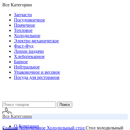
Все Категории
Запчасти
Посудомоечное
Прачечное
Тепловое
Холодильное
Электро механическое
Фаст-Фуд
Линии раздачи
Хлебопекарное
Барное
Нейтральное
Упаковочное и весовое
Посуда для ресторанов
Поиск
Все Категории
О Компании
Главная
Холодильное
Холодильный стол
Стол холодильный
Звоните