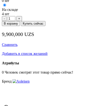
0 шт
На складе
4 шт
Количество
товара
В корзину
Купить сейчас
Стол
морозильный
9,900,000
UZS
1,5
м
UC
Сравнить
-
D1560
Добавить в список желаний
Атрибуты
0
Человек смотрят этот товар прямо сейчас!
Бренд