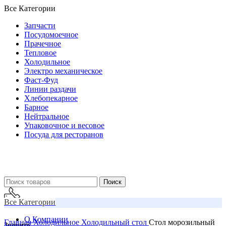
Все Категории
Запчасти
Посудомоечное
Прачечное
Тепловое
Холодильное
Электро механическое
Фаст-Фуд
Линии раздачи
Хлебопекарное
Барное
Нейтральное
Упаковочное и весовое
Посуда для ресторанов
Поиск
Все Категории
О Компании
Главная
Холодильное
Холодильный стол
Стол морозильный
Звоните