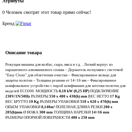
Атрибуты
0
Человек смотрят этот товар прямо сейчас!
Бренд
Описание товара
Режущая машина для колбас, сыра, мяса и т.д…Легкий корпус из
окрашенного алюминиевого сплава – Держатель ползунков с системой
“Easy Clean” для облегчения очистки – Фиксированное кольцо для
защиты полотна – Толщина резания от 14÷16 мм – Фиксированное
шлифовальное устройство с парой шлифмашин для заточки полотна для
моделей ECO300.
МОЩНОСТЬ
0,18 kW (0,25 HP)
ПОДКЛЮЧЕНИЕ
230V/1N/50Hz
РАЗМЕРЫ
550 x 480 x 430(h) mm
ВЕС НЕТТО
17 Kg
ВЕС БРУТТО
19 Kg
РАЗМЕРЫ УПАКОВКИ
510 x 620 x 470(h) mm
ОБЪЕМ УПАКОВКИ
0,148m³
ПОЛЕЗНАЯ ДЛИНА РЕЗКИ
200 x
205(h)mm
Ø НОЖА
300 mm
ТОЛЩИНА НАРЕЗКИ
14÷16 mm
РАЗМЕРЫ ОПОРНОЙ ПОВЕРХНОСТИ
400 x 250 mm