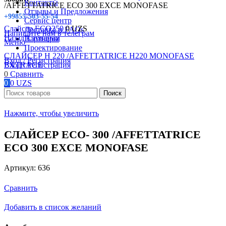
Контакты
/AFFETTATRICE ECO 300 EXCE MONOFASE
Отзывы и Предложения
+99855-503-55-54
Сервис центр
Слайсер ЕСО250
0
UZS
Доставка и FAQs
Напишите нам в телеграм
Назад к товарам
Партнеры
Меню
Проектирование
СЛАЙСЕР H 220 /AFFETTATRICE H220 MONOFASE
Вход / Регистрация
Вход / Регистрация
EXTRACE
0
Сравнить
0
0
UZS
Поиск
Нажмите, чтобы увеличить
СЛАЙСЕР ECO- 300 /AFFETTATRICE
ECO 300 EXCE MONOFASE
Артикул:
636
Сравнить
Добавить в список желаний