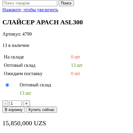
Поиск
Нажмите, чтобы увеличить
СЛАЙСЕР APACH ASL300
Артикул:
4799
13 в наличии
На складе
0 шт
Оптовый склад
13 шт
Ожидаем поставку
0 шт
Оптовый склад
13 шт
Количество
товара
В корзину
Купить сейчас
СЛАЙСЕР
APACH
15,850,000
UZS
ASL300