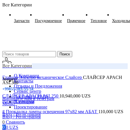
Все Категории
Запчасти
Посудомоечное
Прачечное
Тепловое
Холодиль
Поиск
Все Категории
О Компании
Главная
Электро механическое
Слайсер
СЛАЙСЕР APACH
Звоните
Контакты
ASL300
Отзывы и Предложения
+99855-503-55-54
Сервис центр
СЛАЙСЕР APACH ASL250
10,940,000
UZS
Доставка и FAQs
Напишите нам в телеграм
Назад к товарам
Партнеры
Меню
Проектирование
# Прокладка лампы освещения 97х82 мм АБАТ
110,000
UZS
Вход / Регистрация
Вход / Регистрация
0
Сравнить
0
0
UZS