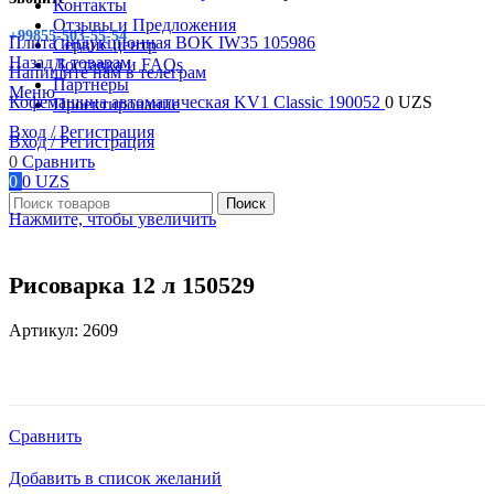
Контакты
Отзывы и Предложения
+99855-503-55-54
Плита индукционная BOK IW35 105986
Сервис центр
Назад к товарам
Доставка и FAQs
Напишите нам в телеграм
Партнеры
Меню
Кофемашина автоматическая KV1 Classic 190052
0
UZS
Проектирование
Вход / Регистрация
Вход / Регистрация
0
Сравнить
0
0
UZS
Поиск
Нажмите, чтобы увеличить
Рисоварка 12 л 150529
Артикул:
2609
Сравнить
Добавить в список желаний