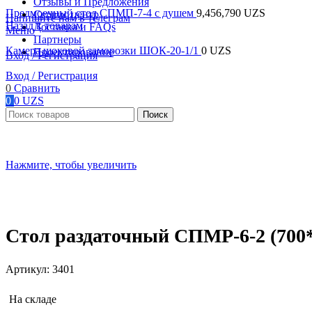
Отзывы и Предложения
Предмоечный стол СПМП-7-4 с душем
9,456,790
UZS
Сервис центр
Напишите нам в телеграм
Назад к товарам
Доставка и FAQs
Меню
Партнеры
Камера шоковой заморозки ШОК-20-1/1
0
UZS
Проектирование
Вход / Регистрация
Вход / Регистрация
0
Сравнить
0
0
UZS
Поиск
Нажмите, чтобы увеличить
Стол раздаточный СПМР-6-2 (700
Артикул:
3401
На складе