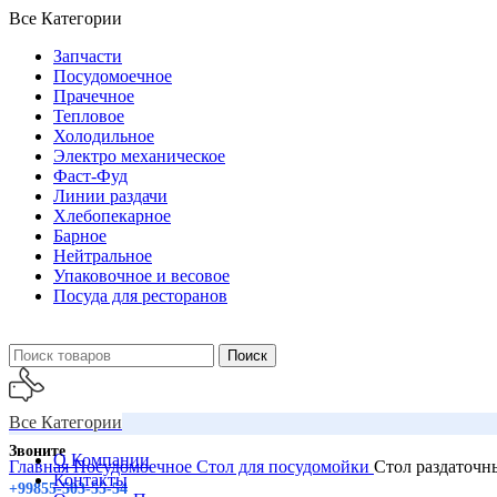
Все Категории
Запчасти
Посудомоечное
Прачечное
Тепловое
Холодильное
Электро механическое
Фаст-Фуд
Линии раздачи
Хлебопекарное
Барное
Нейтральное
Упаковочное и весовое
Посуда для ресторанов
Поиск
Все Категории
Звоните
О Компании
Главная
Посудомоечное
Стол для посудомойки
Стол раздаточ
Контакты
+99855-503-55-54