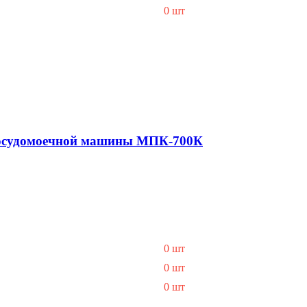
0 шт
посудомоечной машины МПК-700К
0 шт
0 шт
0 шт