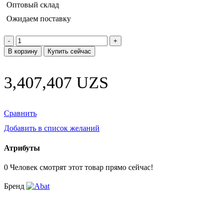
Оптовый склад
Ожидаем поставку
Количество
товара
В корзину
Купить сейчас
Стол
раздаточный
СПМР-6-
3,407,407
UZS
2
(700*600мм)
для
посудомоечной
Сравнить
машины
Добавить в список желаний
МПТ
-
1700
Атрибуты
0
Человек смотрят этот товар прямо сейчас!
Бренд