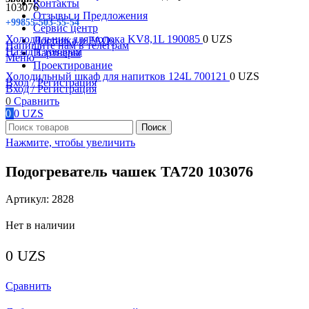
Контакты
103076
Отзывы и Предложения
+99855-503-55-54
Сервис центр
Холодильник для молока KV8,1L 190085
0
UZS
Доставка и FAQs
Напишите нам в телеграм
Назад к товарам
Партнеры
Меню
Проектирование
Холодильный шкаф для напитков 124L 700121
0
UZS
Вход / Регистрация
Вход / Регистрация
0
Сравнить
0
0
UZS
Поиск
Нажмите, чтобы увеличить
Подогреватель чашек TA720 103076
Артикул:
2828
Нет в наличии
0
UZS
Сравнить