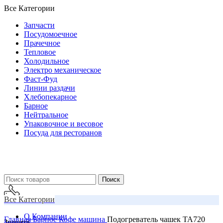
Все Категории
Запчасти
Посудомоечное
Прачечное
Тепловое
Холодильное
Электро механическое
Фаст-Фуд
Линии раздачи
Хлебопекарное
Барное
Нейтральное
Упаковочное и весовое
Посуда для ресторанов
Поиск
Все Категории
О Компании
Главная
Барное
Кофе машина
Подогреватель чашек TA720
Звоните