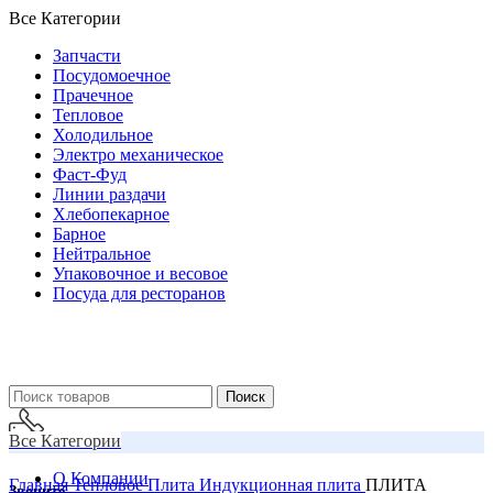
Все Категории
Запчасти
Посудомоечное
Прачечное
Тепловое
Холодильное
Электро механическое
Фаст-Фуд
Линии раздачи
Хлебопекарное
Барное
Нейтральное
Упаковочное и весовое
Посуда для ресторанов
Поиск
Все Категории
О Компании
Главная
Тепловое
Плита
Индукционная плита
ПЛИТА
Звоните