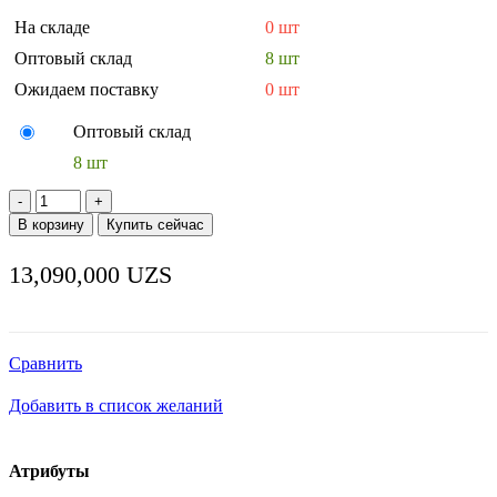
На складе
0 шт
Оптовый склад
8 шт
Ожидаем поставку
0 шт
Оптовый склад
8 шт
Количество
товара
В корзину
Купить сейчас
ПЛИТА
ИНДУКЦИОННАЯ
13,090,000
UZS
HURAKAN
HKN-
ICW80D
WOK
Сравнить
Добавить в список желаний
Атрибуты