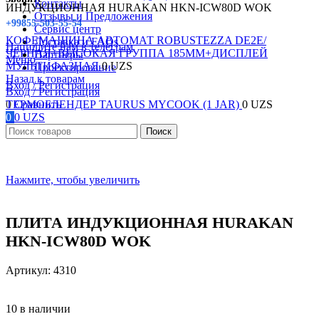
Контакты
ИНДУКЦИОННАЯ HURAKAN HKN-ICW80D WOK
Отзывы и Предложения
+99855-503-55-54
Сервис центр
КОФЕМАШИНА АВТОМАТ ROBUSTEZZA DE2E/
Доставка и FAQs
Напишите нам в телеграм
ЧЕРНАЯ+ВЫСОКАЯ ГРУППА 185ММ+ДИСПЛЕЙ
Партнеры
Меню
МУЛЬТИФАЗНАЯ
0
UZS
Проектирование
Назад к товарам
Вход / Регистрация
Вход / Регистрация
0
ТЕРМОБЛЕНДЕР TAURUS MYCOOK (1 JAR)
Сравнить
0
UZS
0
0
UZS
Поиск
Нажмите, чтобы увеличить
ПЛИТА ИНДУКЦИОННАЯ HURAKAN
HKN-ICW80D WOK
Артикул:
4310
10 в наличии