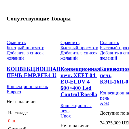
Сопутствующие Товары
Сравнить
Сравнить
Сравнить
Быстрый просмотр
Быстрый просмотр
Быстрый прос
Добавить в список
Добавить в список
Добавить в сп
желаний
желаний
желаний
КОНВЕКЦИОННАЯ
Конвекционная
Конвекцио
ПЕЧЬ EMP.PFE4-U
печь XEFT-04-
печь
EU-ELDV 4
КЭП-16П-0
Конвекционная печь
600×400 Led
Empero
Конвекционна
Control Rosella
печь
Нет в наличии
Abat
Конвекционная
печь
На складе
Доступно по з
Unox
0 шт
74,975,309
UZ
Нет в наличии
Оптовый