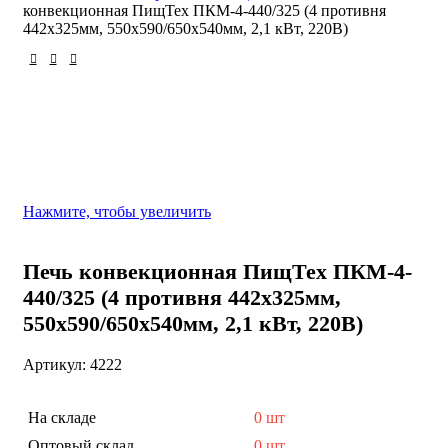
О Компании
конвекционная ПищТех ПКМ-4-440/325 (4 противня
Контакты
442х325мм, 550х590/650х540мм, 2,1 кВт, 220В)
Напишите нам в телеграм
Отзывы и Предложения
Сервис центр
Доставка и FAQs
Партнеры
Проектирование
Нажмите, чтобы увеличить
0
UZS
Печь конвекционная ПищТех ПКМ-4-
Поиск
440/325 (4 противня 442х325мм,
550х590/650х540мм, 2,1 кВт, 220В)
Артикул:
4222
На складе
0 шт
Оптовый склад
0 шт