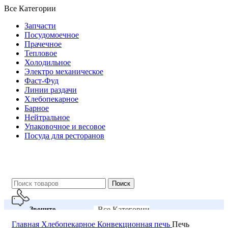
Все Категории
Запчасти
Посудомоечное
Прачечное
Тепловое
Холодильное
Электро механическое
Фаст-Фуд
Линии раздачи
Хлебопекарное
Барное
Нейтральное
Упаковочное и весовое
Посуда для ресторанов
Поиск
Все Категории
Звоните
Главная
Хлебопекарное
Конвекционная печь
Печь
+99855-503-55-54