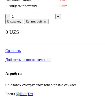
Ожидаем поставку
0 шт
Количество
товара
В корзину
Купить сейчас
Печь
конвекционная
0
UZS
ПищТех
ПКМ-4-
440/325
(4
противня
Сравнить
442х325мм,
550х590/650х540мм,
Добавить в список желаний
2,1
кВт,
220В)
Атрибуты
0
Человек смотрят этот товар прямо сейчас!
Бренд