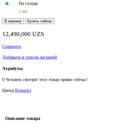
На складе
1 шт
Количество
В корзину
Купить сейчас
товара
Мясорубка
12,490,000
UZS
ВКМ
32E.01
220V
Сравнить
Добавить в список желаний
Атрибуты
0
Человек смотрят этот товар прямо сейчас!
Бренд
Bogazici
Описание товара