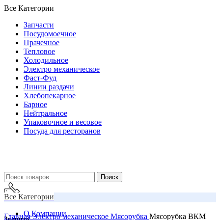
Все Категории
Запчасти
Посудомоечное
Прачечное
Тепловое
Холодильное
Электро механическое
Фаст-Фуд
Линии раздачи
Хлебопекарное
Барное
Нейтральное
Упаковочное и весовое
Посуда для ресторанов
Поиск
Все Категории
О Компании
Главная
Электро механическое
Мясорубка
Мясорубка ВКМ
Звоните