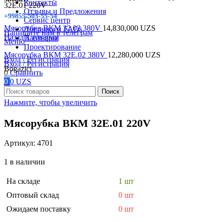
Контакты
32E.01 220V
Отзывы и Предложения
+99855-503-55-54
Сервис центр
Мясорубка ВКМ 32.02 380V
14,830,000
UZS
Доставка и FAQs
Напишите нам в телеграм
Назад к товарам
Партнеры
Меню
Проектирование
Мясорубка ВКМ 32E.02 380V
12,280,000
UZS
Вход / Регистрация
Вход / Регистрация
Bogazici
0
Сравнить
0
0
UZS
Поиск
Нажмите, чтобы увеличить
Мясорубка ВКМ 32E.01 220V
Артикул:
4701
1 в наличии
На складе
1 шт
Оптовый склад
0 шт
Ожидаем поставку
0 шт