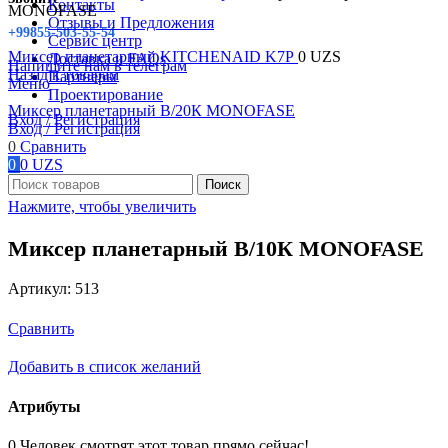
Контакты
MONOFASE
Отзывы и Предложения
+99855-503-55-54
Сервис центр
Миксер планетарный KITCHENAID K7Р
0
UZS
Доставка и FAQs
Напишите нам в телеграм
Назад к товарам
Партнеры
Меню
Проектирование
Миксер планетарный В/20К MONOFASE
Вход / Регистрация
Вход / Регистрация
0
Сравнить
0
0
UZS
Поиск
Нажмите, чтобы увеличить
Миксер планетарный В/10К MONOFASE
Артикул:
513
Сравнить
Добавить в список желаний
Атрибуты
0
Человек смотрят этот товар прямо сейчас!