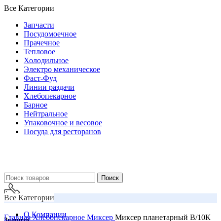
Все Категории
Запчасти
Посудомоечное
Прачечное
Тепловое
Холодильное
Электро механическое
Фаст-Фуд
Линии раздачи
Хлебопекарное
Барное
Нейтральное
Упаковочное и весовое
Посуда для ресторанов
Поиск
Все Категории
О Компании
Главная
Хлебопекарное
Миксер
Миксер планетарный В/10К
Звоните