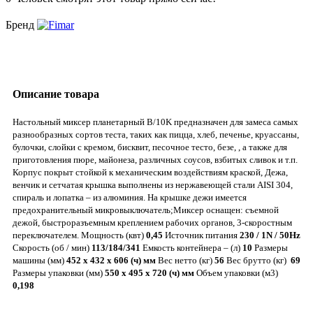
Бренд
Описание товара
Настольный миксер планетарный B/10K предназначен для замеса самых
разнообразных сортов теста, таких как пицца, хлеб, печенье, круассаны,
булочки, слойки с кремом, бисквит, песочное тесто, безе, , а также для
приготовления пюре, майонеза, различных соусов, взбитых сливок и т.п.
Корпус покрыт стойкой к механическим воздействиям краской, Дежа,
венчик и сетчатая крышка выполнены из нержавеющей стали AISI 304,
спираль и лопатка – из алюминия. На крышке дежи имеется
предохранительный микровыключатель;Миксер оснащен: съемной
дежой, быстроразъемным креплением рабочих органов, 3-скоростным
переключателем. Мощность (квт)
0,45
Источник питания
230 / 1N / 50Hz
Скорость (об / мин)
113/184/341
Емкость контейнера – (л)
10
Размеры
машины (мм)
452 x 432 x 606 (ч) мм
Вес нетто (кг)
56
Вес брутто (кг)
69
Размеры упаковки (мм)
550 х 495 х 720 (ч) мм
Объем упаковки (м3)
0,198