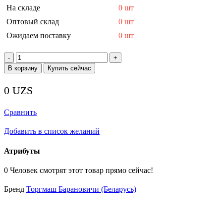
На складе
0 шт
Оптовый склад
0 шт
Ожидаем поставку
0 шт
Количество
товара
В корзину
Купить сейчас
Машина
протирочно-
0
UZS
резательная
МПР-350М
(600х340х650,
Сравнить
350-
600кг/
Добавить в список желаний
ч,
1,0кВт,380В;36кг)
Атрибуты
НОВЫЙ
НАБОР
0
Человек смотрят этот товар прямо сейчас!
ДИСКОВ
Бренд
Торгмаш Барановичи (Беларусь)