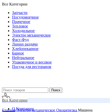
Все Категории
Запчасти
Посудомоечное
Прачечное
Тепловое
Холодильное
Электро механическое
Фаст-Фуд
Линии раздачи
Хлебопекарное
Барное
Нейтральное
Упаковочное и весовое
Посуда для ресторанов
Поиск
Все Категории
О Компании
Главная
Электро механическое
Овощерезка
Машина
Звоните