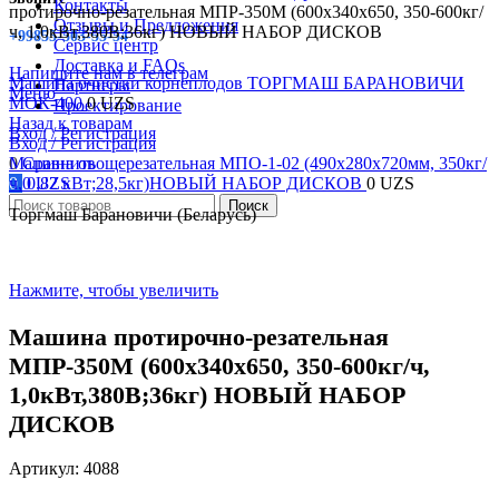
Контакты
протирочно-резательная МПР-350М (600х340х650, 350-600кг/
Отзывы и Предложения
ч, 1,0кВт,380В;36кг) НОВЫЙ НАБОР ДИСКОВ
+99855-503-55-54
Сервис центр
Доставка и FAQs
Напишите нам в телеграм
Машина очистки корнеплодов ТОРГМАШ БАРАНОВИЧИ
Партнеры
Меню
МОК-400
0
UZS
Проектирование
Назад к товарам
Вход / Регистрация
Вход / Регистрация
0
Машина овощерезательная МПО-1-02 (490x280x720мм, 350кг/
Сравнить
0
ч, 0,82 кВт;28,5кг)НОВЫЙ НАБОР ДИСКОВ
0
UZS
0
UZS
Поиск
Торгмаш Барановичи (Беларусь)
Нажмите, чтобы увеличить
Машина протирочно-резательная
МПР-350М (600х340х650, 350-600кг/ч,
1,0кВт,380В;36кг) НОВЫЙ НАБОР
ДИСКОВ
Артикул:
4088