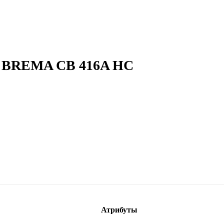
р BREMA CB 416A HC
Атрибуты