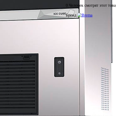
0
Человек смотрят этот това
Бренд