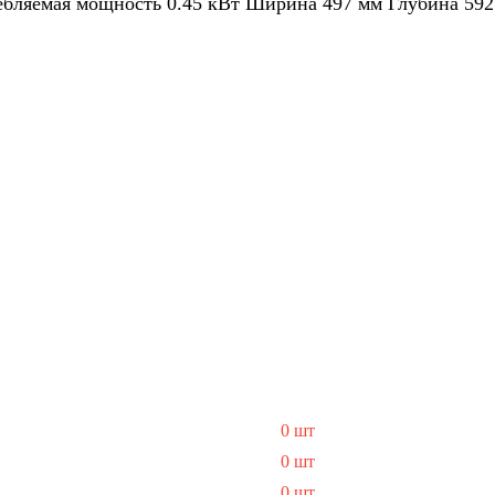
ляемая мощность 0.45 кВт Ширина 497 мм Глубина 592 м
0 шт
0 шт
0 шт