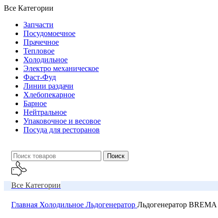
Все Категории
Запчасти
Посудомоечное
Прачечное
Тепловое
Холодильное
Электро механическое
Фаст-Фуд
Линии раздачи
Хлебопекарное
Барное
Нейтральное
Упаковочное и весовое
Посуда для ресторанов
Поиск
Все Категории
Звоните
О Компании
Главная
Холодильное
Льдогенератор
Льдогенератор BREMA
Контакты
+99855-503-55-54