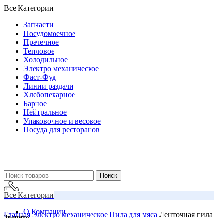
Все Категории
Запчасти
Посудомоечное
Прачечное
Тепловое
Холодильное
Электро механическое
Фаст-Фуд
Линии раздачи
Хлебопекарное
Барное
Нейтральное
Упаковочное и весовое
Посуда для ресторанов
Поиск
Все Категории
О Компании
Главная
Электро механическое
Пила для мяса
Ленточная пила
Звоните