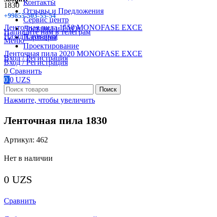
Контакты
1830
Отзывы и Предложения
+99855-503-55-54
Сервис центр
Ленточная пила 1550 MONOFASE EXCE
Доставка и FAQs
Напишите нам в телеграм
Назад к товарам
Партнеры
Меню
Проектирование
Ленточная пила 2020 MONOFASE EXCE
Вход / Регистрация
Вход / Регистрация
0
Сравнить
0
0
UZS
Поиск
Нажмите, чтобы увеличить
Ленточная пила 1830
Артикул:
462
Нет в наличии
0
UZS
Сравнить