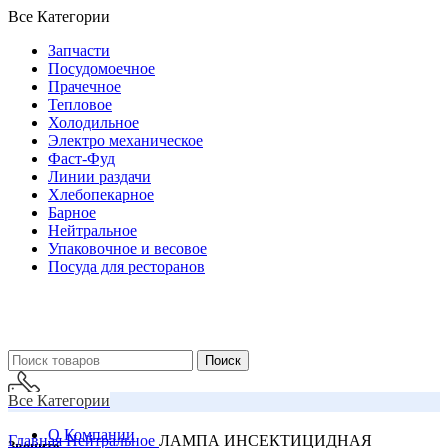
Все Категории
Запчасти
Посудомоечное
Прачечное
Тепловое
Холодильное
Электро механическое
Фаст-Фуд
Линии раздачи
Хлебопекарное
Барное
Нейтральное
Упаковочное и весовое
Посуда для ресторанов
Поиск
Все Категории
О Компании
Главная
Нейтральное
ЛАМПА ИНСЕКТИЦИДНАЯ
Звоните