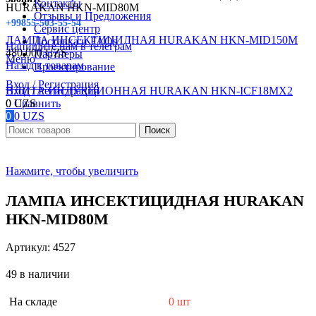
Контакты
HURAKAN HKN-MID80M
Отзывы и Предложения
+99855-503-55-54
Сервис центр
ЛАМПА ИНСЕКТИЦИДНАЯ HURAKAN HKN-MID150M
Доставка и FAQs
Напишите нам в телеграм
480,000
UZS
Партнеры
Меню
Назад к товарам
Проектирование
Вход / Регистрация
Вход / Регистрация
ПЛИТА ИНДУКЦИОННАЯ HURAKAN HKN-ICF18MX2
0
0
Сравнить
UZS
0
0
UZS
Поиск
Нажмите, чтобы увеличить
ЛАМПА ИНСЕКТИЦИДНАЯ HURAKAN
HKN-MID80M
Артикул:
4527
49 в наличии
На складе
0 шт