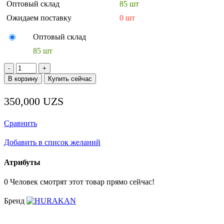
Оптовый склад
85 шт
Ожидаем поставку
0 шт
Оптовый склад
85 шт
Количество
товара
В корзину
Купить сейчас
ЛАМПА
ИНСЕКТИЦИДНАЯ
350,000
UZS
HURAKAN
HKN-
MID80M
Сравнить
Добавить в список желаний
Атрибуты
0
Человек смотрят этот товар прямо сейчас!
Бренд