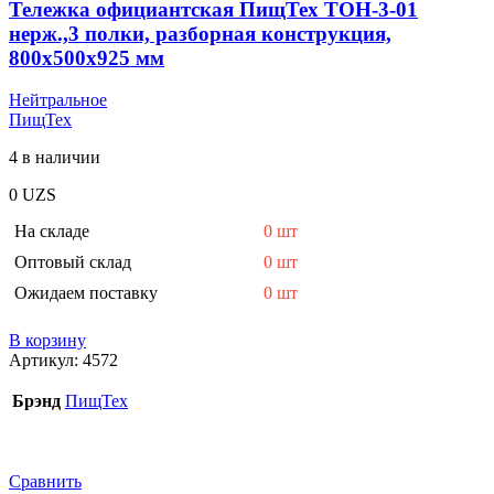
Тележка официантская ПищТех ТОН-3-01
нерж.,3 полки, разборная конструкция,
800х500х925 мм
Нейтральное
ПищТех
4 в наличии
0
UZS
На складе
0 шт
Оптовый склад
0 шт
Ожидаем поставку
0 шт
В корзину
Артикул:
4572
Брэнд
ПищТех
Сравнить