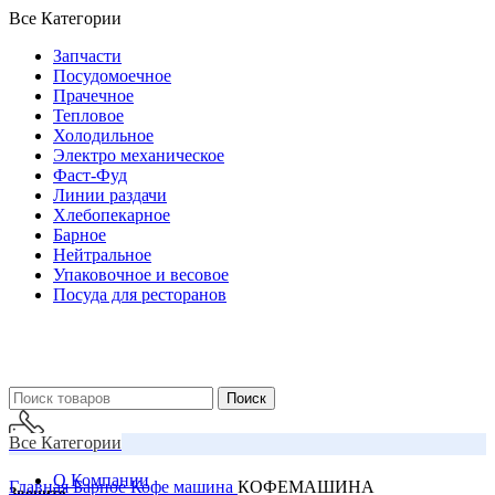
Все Категории
Запчасти
Посудомоечное
Прачечное
Тепловое
Холодильное
Электро механическое
Фаст-Фуд
Линии раздачи
Хлебопекарное
Барное
Нейтральное
Упаковочное и весовое
Посуда для ресторанов
Поиск
Все Категории
О Компании
Главная
Барное
Кофе машина
КОФЕМАШИНА
Звоните