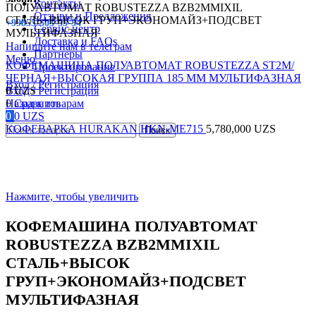
Контакты
ПОЛУАВТОМАТ ROBUSTEZZA BZB2MMIXIL
Отзывы и Предложения
СТАЛЬ+ВЫСОК ГРУП+ЭКОНОМАЙЗ+ПОДСВЕТ
+99855-503-55-54
Сервис центр
МУЛЬТИФАЗНАЯ
Доставка и FAQs
Напишите нам в телеграм
Партнеры
Меню
КОФЕМАШИНА ПОЛУАВТОМАТ ROBUSTEZZA ST2M/
Проектирование
ЧЕРНАЯ+ВЫСОКАЯ ГРУППА 185 ММ МУЛЬТИФАЗНАЯ
Вход / Регистрация
Вход / Регистрация
0
UZS
0
Назад к товарам
Сравнить
0
0
UZS
КОФЕВАРКА HURAKAN HKN-ME715
5,780,000
UZS
Поиск
Нажмите, чтобы увеличить
КОФЕМАШИНА ПОЛУАВТОМАТ
ROBUSTEZZA BZB2MMIXIL
СТАЛЬ+ВЫСОК
ГРУП+ЭКОНОМАЙЗ+ПОДСВЕТ
МУЛЬТИФАЗНАЯ