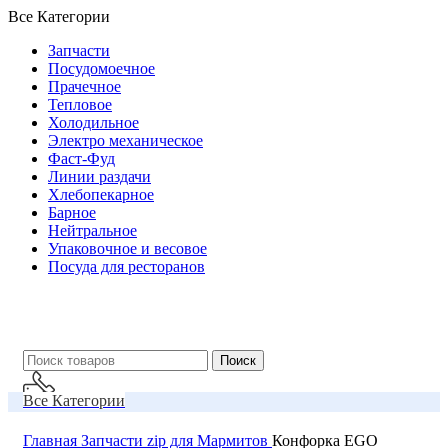
Все Категории
Запчасти
Посудомоечное
Прачечное
Тепловое
Холодильное
Электро механическое
Фаст-Фуд
Линии раздачи
Хлебопекарное
Барное
Нейтральное
Упаковочное и весовое
Посуда для ресторанов
Поиск
Все Категории
О Компании
Главная
Запчасти
zip для Мармитов
Конфорка EGO
Звоните