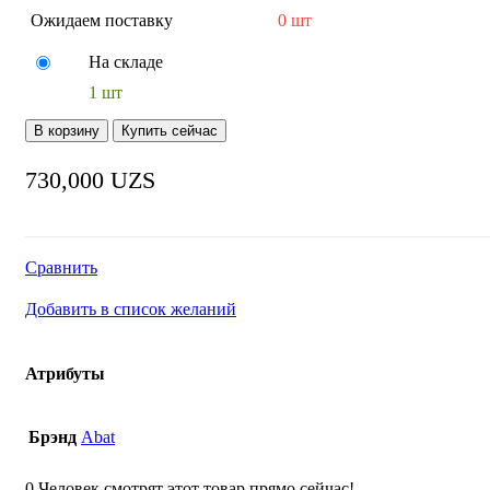
Ожидаем поставку
0 шт
На складе
1 шт
Количество
В корзину
Купить сейчас
товара
Конфорка
730,000
UZS
EGO
12/22453/199
Сравнить
Добавить в список желаний
Атрибуты
Брэнд
Abat
0
Человек смотрят этот товар прямо сейчас!