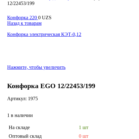
Контакты
12/22453/199
Отзывы и Предложения
+99855-503-55-54
Сервис центр
Конфорка 220
0
UZS
Доставка и FAQs
Напишите нам в телеграм
Назад к товарам
Партнеры
Меню
Проектирование
Конфорка электрическая КЭТ-0,12
Вход / Регистрация
Вход / Регистрация
0
Сравнить
0
0
UZS
Поиск
Нажмите, чтобы увеличить
Конфорка EGO 12/22453/199
Артикул:
1975
1 в наличии
На складе
1 шт
Оптовый склад
0 шт