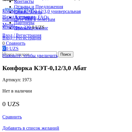
Контакты
Отзывы и Предложения
+99855-503-55-54
Конфорка КЭТ-0,12/3,0 универсальная
Сервис центр
Назад к товарам
Доставка и FAQs
Напишите нам в телеграм
Партнеры
Меню
Конфорка 220
0
UZS
Проектирование
Вход / Регистрация
Вход / Регистрация
0
Сравнить
0
0
UZS
Поиск
Нажмите, чтобы увеличить
Конфорка КЭТ-0,12/3,0 Абат
Артикул:
1973
Нет в наличии
0
UZS
Сравнить
Добавить в список желаний