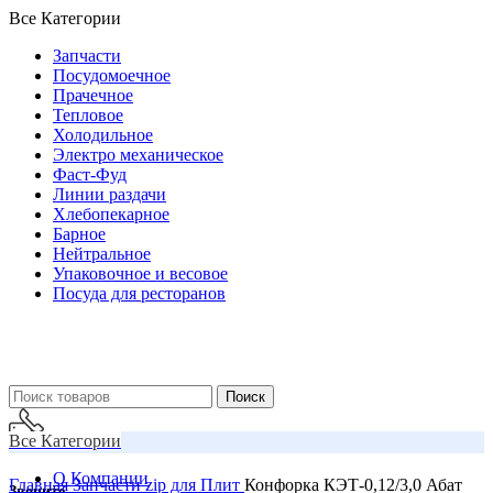
Все Категории
Запчасти
Посудомоечное
Прачечное
Тепловое
Холодильное
Электро механическое
Фаст-Фуд
Линии раздачи
Хлебопекарное
Барное
Нейтральное
Упаковочное и весовое
Посуда для ресторанов
Поиск
Все Категории
О Компании
Главная
Запчасти
zip для Плит
Конфорка КЭТ-0,12/3,0 Абат
Звоните