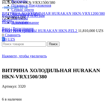
Контакты
HURAKAN HKN-VRX1500/380
Отзывы и Предложения
+99855-503-55-54
Сервис центр
ВИТРИНА ХОЛОДИЛЬНАЯ HURAKAN HKN-VRX1200/380
Доставка и FAQs
Напишите нам в телеграм
7,210,000
UZS
Партнеры
Меню
Назад к товарам
Проектирование
Вход / Регистрация
Вход / Регистрация
СТОЛ ДЛЯ ПИЦЦЫ HURAKAN HKN-PZL2
11,810,000
UZS
0
Сравнить
0
0
UZS
Поиск
Нажмите, чтобы увеличить
ВИТРИНА ХОЛОДИЛЬНАЯ HURAKAN
HKN-VRX1500/380
Артикул:
3320
6 в наличии