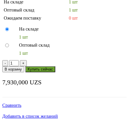
На складе
1 шт
Оптовый склад
1 шт
Ожидаем поставку
0 шт
На складе
1 шт
Оптовый склад
1 шт
Количество
товара
В корзину
Купить сейчас
ВИТРИНА
ХОЛОДИЛЬНАЯ
7,930,000
UZS
HURAKAN
HKN-
VRX1500/380
Сравнить
Добавить в список желаний