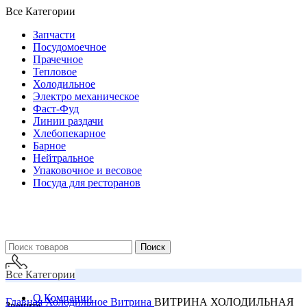
Все Категории
Запчасти
Посудомоечное
Прачечное
Тепловое
Холодильное
Электро механическое
Фаст-Фуд
Линии раздачи
Хлебопекарное
Барное
Нейтральное
Упаковочное и весовое
Посуда для ресторанов
Поиск
Все Категории
О Компании
Главная
Холодильное
Витрина
ВИТРИНА ХОЛОДИЛЬНАЯ
Звоните