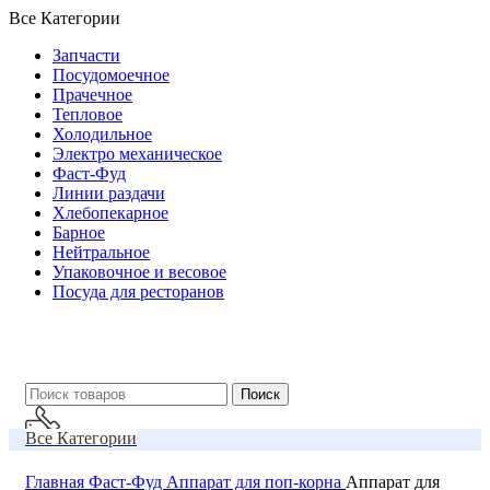
Все Категории
Запчасти
Посудомоечное
Прачечное
Тепловое
Холодильное
Электро механическое
Фаст-Фуд
Линии раздачи
Хлебопекарное
Барное
Нейтральное
Упаковочное и весовое
Посуда для ресторанов
Поиск
Все Категории
О Компании
Главная
Фаст-Фуд
Аппарат для поп-корна
Аппарат для
Звоните