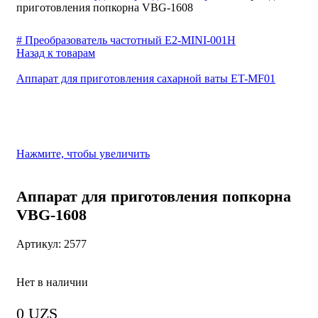
Контакты
приготовления попкорна VBG-1608
Отзывы и Предложения
+99855-503-55-54
Сервис центр
# Преобразователь частотный E2-MINI-001Н
Доставка и FAQs
Напишите нам в телеграм
Назад к товарам
Партнеры
Меню
Проектирование
Аппарат для приготовления сахарной ваты ET-MF01
Вход / Регистрация
Вход / Регистрация
0
Сравнить
0
0
UZS
Поиск
Нажмите, чтобы увеличить
Аппарат для приготовления попкорна
VBG-1608
Артикул:
2577
Нет в наличии
0
UZS