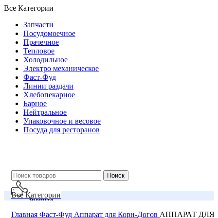
Все Категории
Запчасти
Посудомоечное
Прачечное
Тепловое
Холодильное
Электро механическое
Фаст-Фуд
Линии раздачи
Хлебопекарное
Барное
Нейтральное
Упаковочное и весовое
Посуда для ресторанов
Поиск
Все Категории
Звоните
О Компании
Главная
Фаст-Фуд
Аппарат для Корн-Догов
АППАРАТ ДЛЯ
+99855-503-55-54