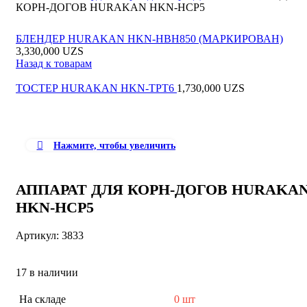
Контакты
КОРН-ДОГОВ HURAKAN HKN-HCP5
Отзывы и Предложения
Напишите нам в телеграм
Сервис центр
Меню
БЛЕНДЕР HURAKAN HKN-HBH850 (МАРКИРОВАН)
Доставка и FAQs
3,330,000
UZS
Партнеры
Вход / Регистрация
Назад к товарам
Проектирование
Вход / Регистрация
ТОСТЕР HURAKAN HKN-TPT6
1,730,000
UZS
0
Сравнить
0
0
UZS
Поиск
Нажмите, чтобы увеличить
АППАРАТ ДЛЯ КОРН-ДОГОВ HURAKA
HKN-HCP5
Артикул:
3833
17 в наличии
На складе
0 шт