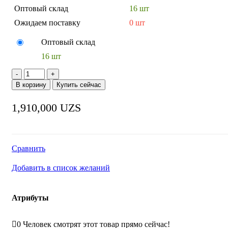
Оптовый склад
16 шт
Ожидаем поставку
0 шт
Оптовый склад
16 шт
Количество
товара
В корзину
Купить сейчас
АППАРАТ
ДЛЯ
1,910,000
UZS
КОРН-
ДОГОВ
HURAKAN
HKN-
HCP5
Сравнить
Добавить в список желаний
Атрибуты
0
Человек смотрят этот товар прямо сейчас!