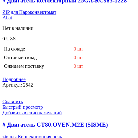
# Двигатель коллекторный 25GA-RC385-1228
ZIP для Пароконвектомат
Abat
Нет в наличии
0
UZS
На складе
0 шт
Оптовый склад
0 шт
Ожидаем поставку
0 шт
Подробнее
Артикул:
2542
Сравнить
Быстрый просмотр
Добавить в список желаний
# Двигатель СТ80.OVEN.M2E (SISME)
zip для Конвекционная печь