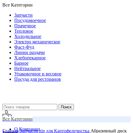
Все Категории
Запчасти
Посудомоечное
Прачечное
Тепловое
Холодильное
Электро механическое
Фаст-Фуд
Линии раздачи
Хлебопекарное
Барное
Нейтральное
Упаковочное и весовое
Посуда для ресторанов
Поиск
Все Категории
О Компании
Главная
Запчасти
zip для Картофелечистка
Абразивный диск
Звоните