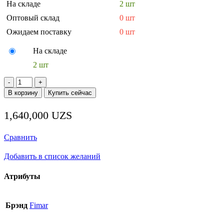
На складе
2 шт
Оптовый склад
0 шт
Ожидаем поставку
0 шт
На складе
2 шт
Количество
товара
В корзину
Купить сейчас
Абразивный
диск
1,640,000
UZS
РТА
Сравнить
Добавить в список желаний
Атрибуты
Брэнд
Fimar