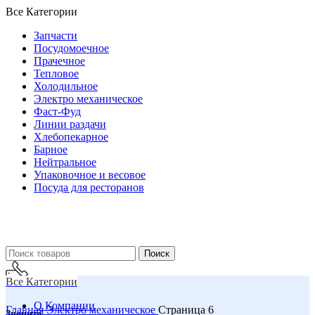
Все Категории
Запчасти
Посудомоечное
Прачечное
Тепловое
Холодильное
Электро механическое
Фаст-Фуд
Линии раздачи
Хлебопекарное
Барное
Нейтральное
Упаковочное и весовое
Посуда для ресторанов
Поиск
Все Категории
О Компании
Главная
Электро механическое
Страница 6
Звоните