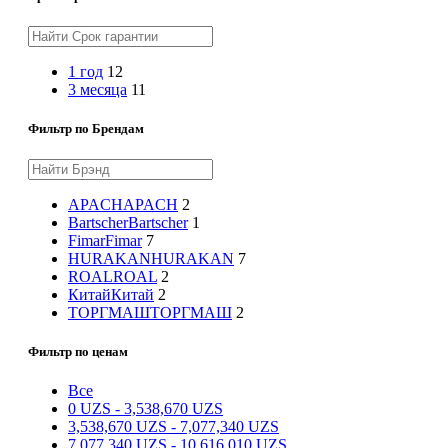
1 год
12
3 месяца
11
Фильтр по Брендам
APACH
APACH
2
Bartscher
Bartscher
1
Fimar
Fimar
7
HURAKAN
HURAKAN
7
ROAL
ROAL
2
Китай
Китай
2
ТОРГМАШ
ТОРГМАШ
2
Фильтр по ценам
Все
0
UZS
-
3,538,670
UZS
3,538,670
UZS
-
7,077,340
UZS
7,077,340
UZS
-
10,616,010
UZS