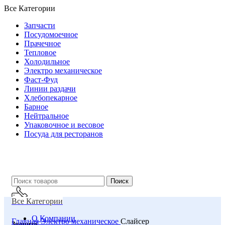
Все Категории
Запчасти
Посудомоечное
Прачечное
Тепловое
Холодильное
Электро механическое
Фаст-Фуд
Линии раздачи
Хлебопекарное
Барное
Нейтральное
Упаковочное и весовое
Посуда для ресторанов
Поиск
Все Категории
О Компании
Главная
Электро механическое
Слайсер
Звоните