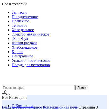
Все Категории
Запчасти
Посудомоечное
Прачечное
Тепловое
Холодильное
Электро механическое
Фаст-Фуд
Линии раздачи
Хлебопекарное
Барное
Нейтральное
Упаковочное и весовое
Посуда для ресторанов
Поиск
Все Категории
О Компании
Главная
Хлебопекарное
Конвекционная печь
Страница 3
Звоните