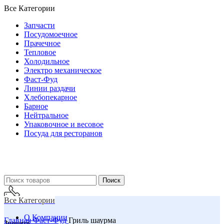
Все Категории
Запчасти
Посудомоечное
Прачечное
Тепловое
Холодильное
Электро механическое
Фаст-Фуд
Линии раздачи
Хлебопекарное
Барное
Нейтральное
Упаковочное и весовое
Посуда для ресторанов
Поиск
Все Категории
О Компании
Главная
Фаст-Фуд
Гриль шаурма
Звоните