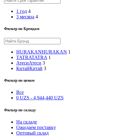
1 год
4
3 месяца
4
Фильтр по Брендам
HURAKAN
HURAKAN
1
TATRA
TATRA
1
Атеси
Атеси
3
Китай
Китай
3
Фильтр по ценам
Все
0
UZS
-
4,944,440
UZS
Фильтр по складу
На складе
Ожидаем поставку
Оптовый склад