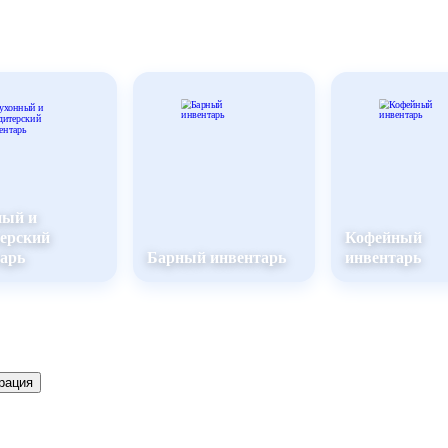
ный и
ерский
Кофейный
арь
Барный инвентарь
инвентарь
рация