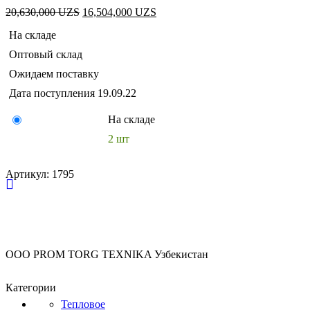
Первоначальная
Текущая
20,630,000
UZS
16,504,000
UZS
цена
цена:
На складе
составляла
16,504,000 UZS.
20,630,000 UZS.
Оптовый склад
Ожидаем поставку
Дата поступления
19.09.22
На складе
2 шт
Артикул:
1795
OOO PROM TORG TEXNIKA Узбекистан
Категории
Тепловое