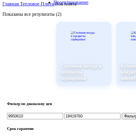
Проектирование
Главная
Тепловое
Плита
Вок плита
Показаны все результаты (2)
Столовая посуда и
Кухон
предметы
кондит
сервировки
инвент
Фильтр по диапазону цен
Минимальная
Максимальная
Фильт
цена
цена
Срок гарантии