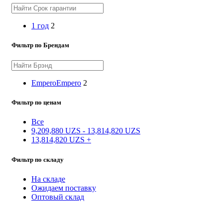
1 год
2
Фильтр по Брендам
Empero
Empero
2
Фильтр по ценам
Все
9,209,880
UZS
-
13,814,820
UZS
13,814,820
UZS
+
Фильтр по складу
На складе
Ожидаем поставку
Оптовый склад