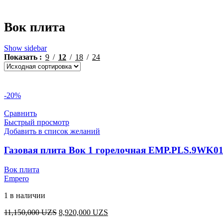
Вок плита
Show sidebar
Показать
9
12
18
24
-20%
Сравнить
Быстрый просмотр
Добавить в список желаний
Газовая плита Вок 1 горелочная EMP.PLS.9WK0
Вок плита
Empero
1 в наличии
Первоначальная
Текущая
11,150,000
UZS
8,920,000
UZS
цена
цена: