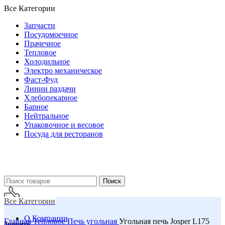
Все Категории
Запчасти
Посудомоечное
Прачечное
Тепловое
Холодильное
Электро механическое
Фаст-Фуд
Линии раздачи
Хлебопекарное
Барное
Нейтральное
Упаковочное и весовое
Посуда для ресторанов
Поиск
Все Категории
О Компании
Главная
Тепловое
Печь угольная
Угольная печь Josper L175
Звоните