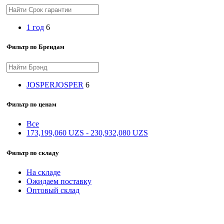
1 год
6
Фильтр по Брендам
JOSPER
JOSPER
6
Фильтр по ценам
Все
173,199,060
UZS
-
230,932,080
UZS
Фильтр по складу
На складе
Ожидаем поставку
Оптовый склад