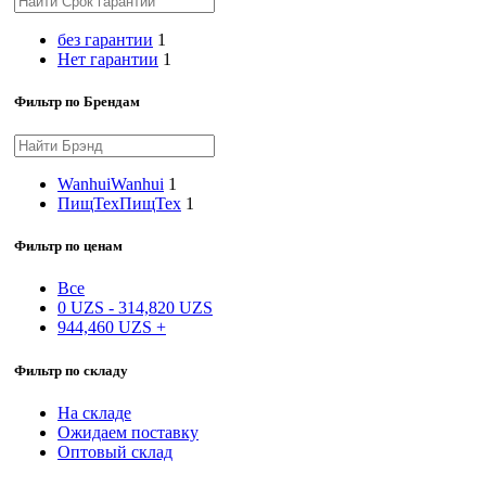
без гарантии
1
Нет гарантии
1
Фильтр по Брендам
Wanhui
Wanhui
1
ПищТех
ПищТех
1
Фильтр по ценам
Все
0
UZS
-
314,820
UZS
944,460
UZS
+
Фильтр по складу
На складе
Ожидаем поставку
Оптовый склад