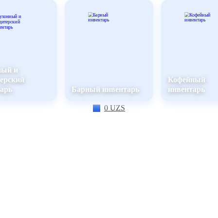
Вход / Регистрация
Вход / Регистрация
ный и
ерский
Кофейный
арь
Барный инвентарь
инвентарь
0
UZS