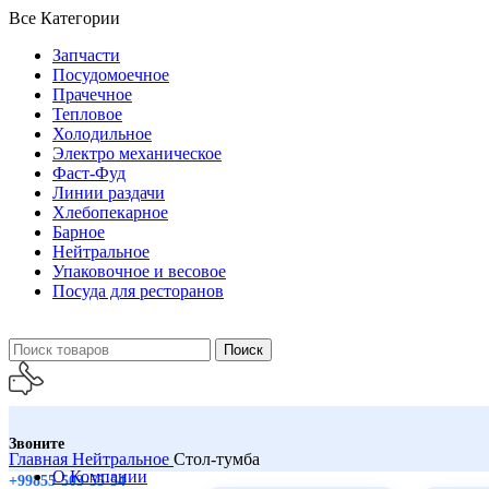
Все Категории
Запчасти
Посудомоечное
Прачечное
Тепловое
Холодильное
Электро механическое
Фаст-Фуд
Линии раздачи
Хлебопекарное
Барное
Нейтральное
Упаковочное и весовое
Посуда для ресторанов
Поиск
Звоните
Главная
Нейтральное
Стол-тумба
О Компании
+99855-503-55-54