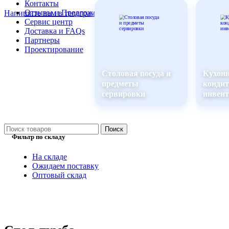
Контакты
Отзывы и Предложения
Напишите нам в телеграм
Сервис центр
Доставка и FAQs
Партнеры
Проектирование
Столовая посуда и
Кухон
предметы
кондит
сервировки
инвент
Поиск
Фильтр по складу
На складе
Ожидаем поставку
Оптовый склад