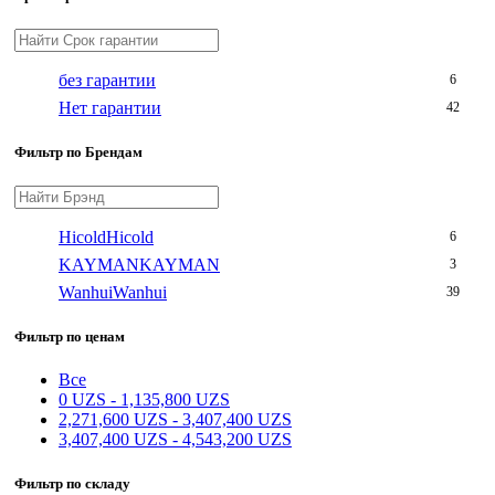
без гарантии
6
Нет гарантии
42
Фильтр по Брендам
Hicold
Hicold
6
KAYMAN
KAYMAN
3
Wanhui
Wanhui
39
Фильтр по ценам
Все
0
UZS
-
1,135,800
UZS
2,271,600
UZS
-
3,407,400
UZS
3,407,400
UZS
-
4,543,200
UZS
Фильтр по складу