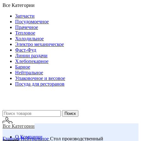
Все Категории
Запчасти
Посудомоечное
Прачечное
Тепловое
Холодильное
Электро механическое
Фаст-Фуд
Линии раздачи
Хлебопекарное
Барное
Нейтральное
Упаковочное и весовое
Посуда для ресторанов
Поиск
Все Категории
О Компании
Главная
Нейтральное
Стол производственный
Звоните