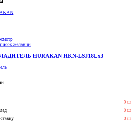
44
AKAN
осмотр
список желаний
ЛАДИТЕЛЬ HURAKAN HKN-LSJ18Lx3
ель
ии
0 ш
лад
0 ш
ставку
0 ш