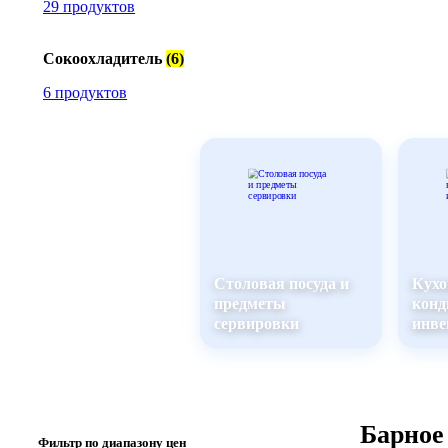
29 продуктов
Сокоохладитель
(6)
6 продуктов
Столовая посуда и
Кухо
предметы
конд
сервировки
инве
Барное
Фильтр по диапазону цен