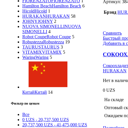
FIORENZATO
FIORENZATO
1
Артикул:
38
Hamilton Beach
Hamilton Beach
6
Hicold
Hicold
1
Брэнд
HUR
HURAKAN
HURAKAN
58
JOHNY
JOHNY
2
NUOVA SIMONELLI
NUOVA
SIMONELLI
4
Сравнить
Robot Coupe
Robot Coupe
5
Быстрый пр
Robustezza
Robustezza
19
Добавить в 
TAURUS
TAURUS
3
VITAMIX
VITAMIX
5
СОКООХ
Waring
Waring
5
Сокоохладит
HURAKAN
Нет в налич
0
UZS
Китай
Китай
14
На складе
Фильтр по ценам
Оптовый ск
Все
Ожидаем по
0
UZS
-
20,737,500
UZS
20,737,500
UZS
-
41,475,000
UZS
Подробнее