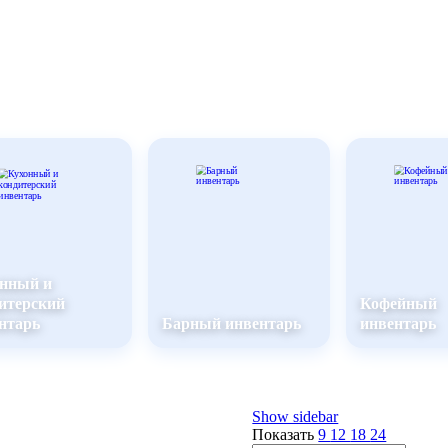
нный и
итерский
Кофейный
нтарь
Барный инвентарь
инвентарь
Show sidebar
Показать
9
12
18
24