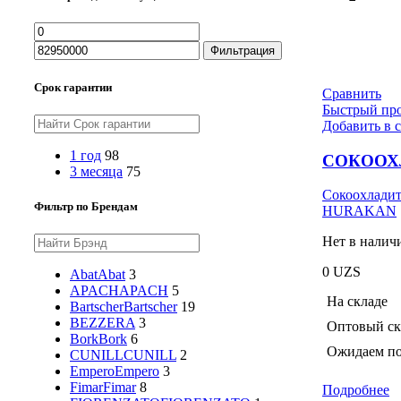
Минимальная
Максимальная
цена
цена
Фильтрация
Срок гарантии
Сравнить
Быстрый пр
Добавить в 
1 год
98
СОКООХ
3 месяца
75
Сокоохладит
Фильтр по Брендам
HURAKAN
Нет в налич
0
UZS
Abat
Abat
3
APACH
APACH
5
На складе
Bartscher
Bartscher
19
BEZZERA
3
Оптовый ск
Bork
Bork
6
Ожидаем по
CUNILL
CUNILL
2
Empero
Empero
3
Fimar
Fimar
8
Подробнее