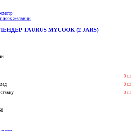
осмотр
список желаний
ЕНДЕР TAURUS MYCOOK (2 JARS)
ии
0 ш
лад
0 ш
ставку
0 ш
68