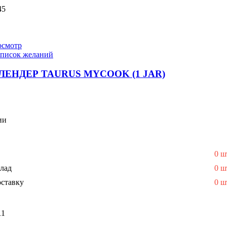
45
осмотр
список желаний
ЕНДЕР TAURUS MYCOOK (1 JAR)
ии
0 ш
лад
0 ш
ставку
0 ш
11