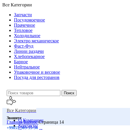
Все Категории
Запчасти
Посудомоечное
Прачечное
Тепловое
Холодильное
Электро механическое
Фаст-Фуд
Линии раздачи
Хлебопекарное
Барное
Нейтральное
Упаковочное и весовое
Посуда для ресторанов
Поиск
Все Категории
Звоните
О Компании
Главная
Барное
Страница 14
Контакты
+99855-503-55-54