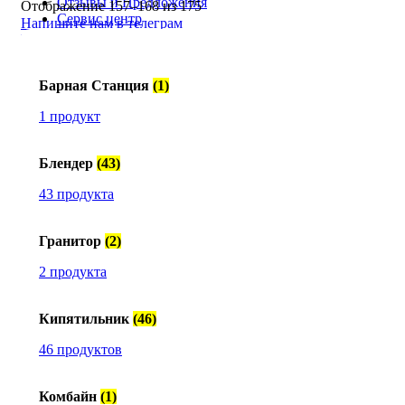
Отзывы и Предложения
Отображение 157–168 из 175
Сервис центр
Напишите нам в телеграм
Доставка и FAQs
Меню
Партнеры
Проектирование
Вход / Регистрация
Барная Станция
(1)
Вход / Регистрация
0
Сравнить
1 продукт
0
0
UZS
Поиск
Блендер
(43)
43 продукта
Гранитор
(2)
2 продукта
Кипятильник
(46)
46 продуктов
Комбайн
(1)