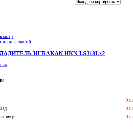
осмотр
список желаний
ЛАДИТЕЛЬ HURAKAN HKN-LSJ18Lx2
ель
ии
0 ш
лад
0 ш
ставку
0 ш