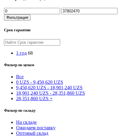
Минимальная
Максимальная
цена
цена
Фильтрация
Срок гарантии
1 год
68
Фильтр по ценам
Все
0
UZS
-
9,450,620
UZS
9,450,620
UZS
-
18,901,240
UZS
18,901,240
UZS
-
28,351,860
UZS
28,351,860
UZS
+
Фильтр по складу
На складе
Ожидаем поставку
Оптовый склад