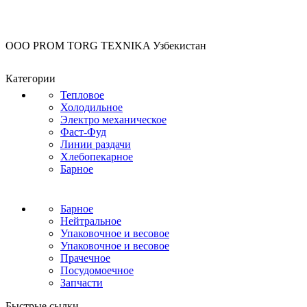
OOO PROM TORG TEXNIKA Узбекистан
Категории
Тепловое
Холодильное
Электро механическое
Фаст-Фуд
Линии раздачи
Хлебопекарное
Барное
Барное
Нейтральное
Упаковочное и весовое
Упаковочное и весовое
Прачечное
Посудомоечное
Запчасти
Быстрые сылки