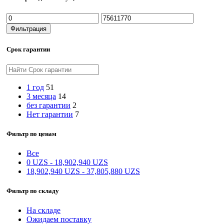
Минимальная
Максимальная
цена
цена
Фильтрация
Срок гарантии
1 год
51
3 месяца
14
без гарантии
2
Нет гарантии
7
Фильтр по ценам
Все
0
UZS
-
18,902,940
UZS
18,902,940
UZS
-
37,805,880
UZS
Фильтр по складу
На складе
Ожидаем поставку