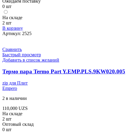
Ожидаем поставку
0 шт
На складе
2 шт
В корзину
Артикул:
2525
Сравнить
Быстрый просмотр
Добавить в список желаний
Термо пара Termo Part Y.EMP.PLS.9KW020.005
zip для Плит
Empero
2 в наличии
110,000
UZS
На складе
2 шт
Оптовый склад
0 шт