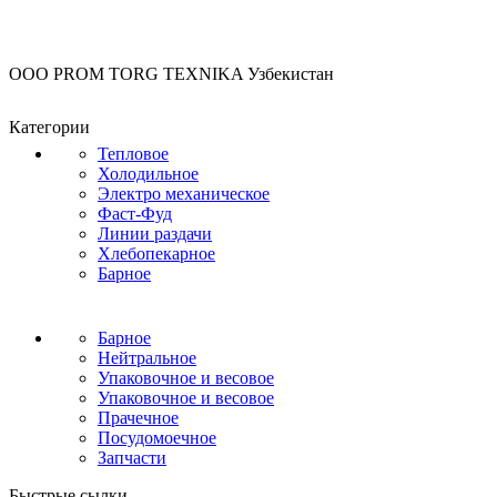
OOO PROM TORG TEXNIKA Узбекистан
Категории
Тепловое
Холодильное
Электро механическое
Фаст-Фуд
Линии раздачи
Хлебопекарное
Барное
Барное
Нейтральное
Упаковочное и весовое
Упаковочное и весовое
Прачечное
Посудомоечное
Запчасти
Быстрые сылки