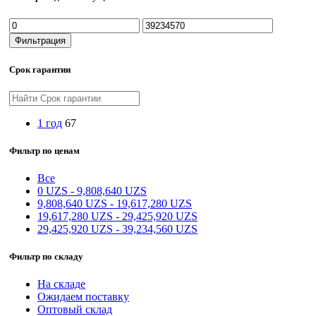
Минимальная
Максимальная
цена
цена
Фильтрация
Срок гарантии
1 год
67
Фильтр по ценам
Все
0
UZS
-
9,808,640
UZS
9,808,640
UZS
-
19,617,280
UZS
19,617,280
UZS
-
29,425,920
UZS
29,425,920
UZS
-
39,234,560
UZS
Фильтр по складу
На складе
Ожидаем поставку
Оптовый склад