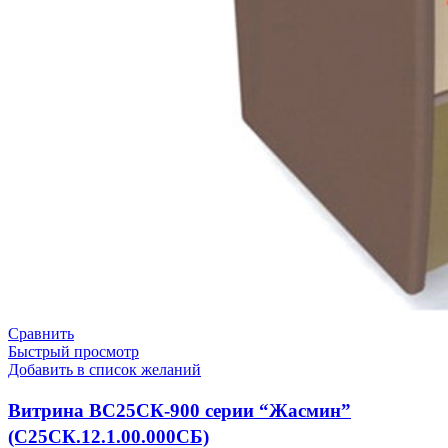
Сравнить
Быстрый просмотр
Добавить в список желаний
Витрина ВС25СК-900 серии “Жасмин”
(С25СК.12.1.00.000СБ)