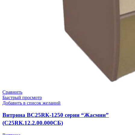
Сравнить
Быстрый просмотр
Добавить в список желаний
Витрина ВС25RК-1250 серии “Жасмин”
(С25RК.12.2.00.000СБ)